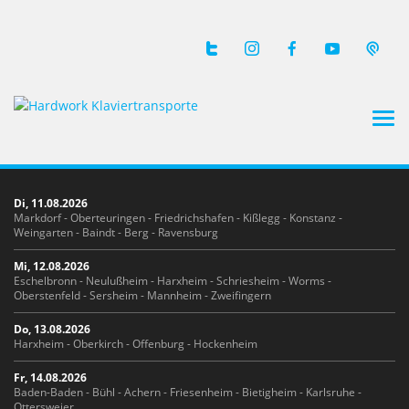
Tog
navi
Di, 11.08.2026
Markdorf - Oberteuringen - Friedrichshafen - Kißlegg - Konstanz -
Weingarten - Baindt - Berg - Ravensburg
Mi, 12.08.2026
Eschelbronn - Neulußheim - Harxheim - Schriesheim - Worms -
Oberstenfeld - Sersheim - Mannheim - Zweifingern
Do, 13.08.2026
Harxheim - Oberkirch - Offenburg - Hockenheim
Fr, 14.08.2026
Baden-Baden - Bühl - Achern - Friesenheim - Bietigheim - Karlsruhe -
Ottersweier