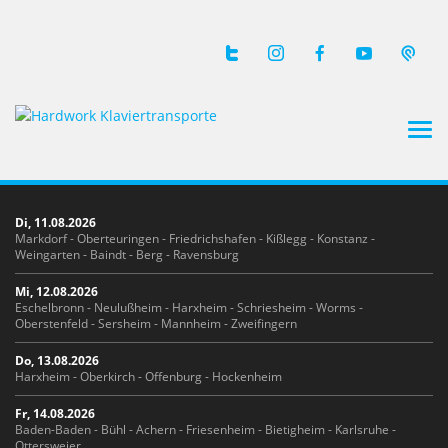
Tog
navi
Di, 11.08.2026
Markdorf - Oberteuringen - Friedrichshafen - Kißlegg - Konstanz -
Weingarten - Baindt - Berg - Ravensburg
Mi, 12.08.2026
Eschelbronn - Neulußheim - Harxheim - Schriesheim - Worms -
Oberstenfeld - Sersheim - Mannheim - Zweifingern
Do, 13.08.2026
Harxheim - Oberkirch - Offenburg - Hockenheim
Fr, 14.08.2026
Baden-Baden - Bühl - Achern - Friesenheim - Bietigheim - Karlsruhe -
Ottersweier