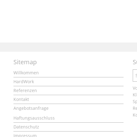
Sitemap
S
Willkommen
HardWork
Vo
Referenzen
Kl
Kontakt
S
Angebotsanfrage
Re
K
Haftungsausschluss
Datenschutz
Impressum