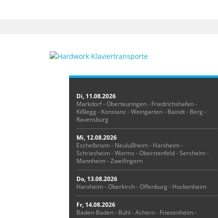
Di, 11.08.2026
Markdorf - Oberteuringen - Friedrichshafen -
Kißlegg - Konstanz - Weingarten - Baindt - Berg -
Ravensburg
Mi, 12.08.2026
Eschelbronn - Neulußheim - Harxheim -
Schriesheim - Worms - Oberstenfeld - Sersheim -
Mannheim - Zweifingern
Do, 13.08.2026
Harxheim - Oberkirch - Offenburg - Hockenheim
Fr, 14.08.2026
Baden-Baden - Bühl - Achern - Friesenheim -