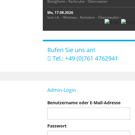
Bietigheim - Karlsruhe - Ottersweier
Mo, 17.08.2026
Isny i.A. - Weitnau - Kempten - Oberstaufen -
Ettringen - Tannheim - Obersdorf
Di, 18.08.2026
Heidenheim a.d.Brenz - Ulm - Tannheim -
Kirchhaslach - Bad Wurzach
Rufen Sie uns an!
Mi, 19.08.2026
Tel.: +49 (0)761 4762941
Taufkirchen - A-Ludesch - Markdorf - Oberteuringen
Do, 20.08.2026
Gerstetten - Offenburg - Gröbenzell - Puchheim -
Schlierbach - Heidenheim a.d.Brenz
Admin-Login
Fr, 21.08.2026
Lörrach - Waldshut-Tiengen - Jestetten
Benutzername oder E-Mail-Adresse
regelmäßige Routen:
Albstadt - Balingen - Oberndorf am Neckar - Sulz -
Horb - Rottenburg - Reutlingen - Tübingen -
Herrenberg - Nagold
Passwort
regelmäßige Routen: