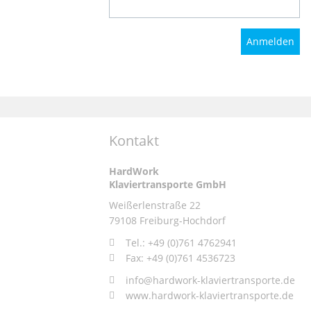
Blumberg - Tengen - Hilzingen - Singen - Engen -
Geisingen - Tuttlingen - Trossingen - Spaichingen -
Rottweil
regelmäßige Routen:
Dachsberg - Höchenschwand - Waldshut-Tiengen -
Hohentengen - Jestetten - Kletterg - Tengen -
Hilzingengau - Ühlingen-Birkendorf - Grafenhausen
- Bonndorf
regelmäßige Routen:
Kontakt
Darmstadt - Frankfurt am Main - Aschaffenburg -
Hofheim am Taunus - Mainz - Wiesbaden - Bad
Kreuznach
HardWork
Klaviertransporte GmbH
regelmäßige Routen:
Friedrichshafen - Ravensburg - Lindau - Wangen im
Weißerlenstraße 22
Allgäu - Leutkirch im Allgäu - Bad Waldsee -
79108 Freiburg-Hochdorf
Biberach an der Riß - Pfullendorf - Sigmaringen -
Meßkirch
Tel.: +49 (0)761 4762941
Fax: +49 (0)761 4536723
regelmäßige Routen:
Furtwangen - Schönwald im Schwarzwald -
info@hardwork-klaviertransporte.de
Schonach - Triberg - St. Georgen - Hornberg -
www.hardwork-klaviertransporte.de
Gutach - Wolfach ch an der Riß - Pfullendorf -
Sigmaringen - Meßkirch- Schiltach - Schramberg