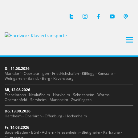
Tog
navi
Di, 11.08.2026
Markdorf - Oberteuringen - Friedrichshafen - Kißlegg - Konstanz -
Weingarten - Baindt - Berg - Ravensburg
Mi, 12.08.2026
Eschelbronn - Neulußheim - Harxheim - Schriesheim - Worms -
Oberstenfeld - Sersheim - Mannheim - Zweifingern
Do, 13.08.2026
Harxheim - Oberkirch - Offenburg - Hockenheim
Fr, 14.08.2026
Baden-Baden - Bühl - Achern - Friesenheim - Bietigheim - Karlsruhe -
Ottersweier