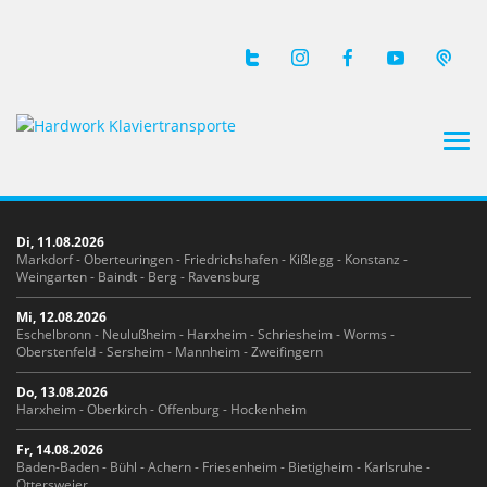
Tog
navi
Di, 11.08.2026
Markdorf - Oberteuringen - Friedrichshafen - Kißlegg - Konstanz -
Weingarten - Baindt - Berg - Ravensburg
Mi, 12.08.2026
Eschelbronn - Neulußheim - Harxheim - Schriesheim - Worms -
Oberstenfeld - Sersheim - Mannheim - Zweifingern
Do, 13.08.2026
Harxheim - Oberkirch - Offenburg - Hockenheim
Fr, 14.08.2026
Baden-Baden - Bühl - Achern - Friesenheim - Bietigheim - Karlsruhe -
Ottersweier