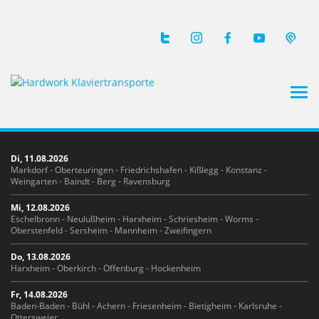
Tog
navi
Di, 11.08.2026
Markdorf - Oberteuringen - Friedrichshafen - Kißlegg - Konstanz -
Weingarten - Baindt - Berg - Ravensburg
Mi, 12.08.2026
Eschelbronn - Neulußheim - Harxheim - Schriesheim - Worms -
Oberstenfeld - Sersheim - Mannheim - Zweifingern
Do, 13.08.2026
Harxheim - Oberkirch - Offenburg - Hockenheim
Fr, 14.08.2026
Baden-Baden - Bühl - Achern - Friesenheim - Bietigheim - Karlsruhe -
Ottersweier